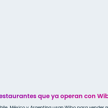
servicio
estaurantes que ya operan con Wi
hile, México y Argentina usan Wibo para vender má