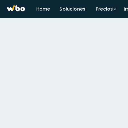
Home
Soluciones
Precios
I
El vendedor digital que 
ticket promedio