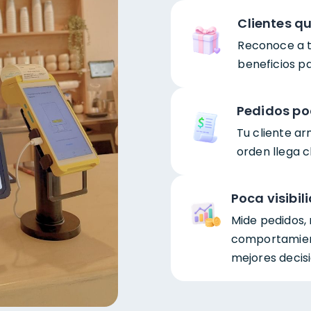
Clientes q
Reconoce a tu
beneficios pa
Pedidos po
Tu cliente a
orden llega c
Poca visibil
Mide pedidos, 
comportamien
mejores decisi