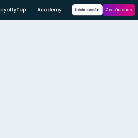
LoyaltyTap
Academy
Inicia sesión
Contáctanos