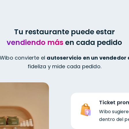
alizado en
ón completa
Tu restaurante puede estar
diseñados para
vendiendo más
en cada pedido
ías, bares y
perder el encanto
. Wibo convierte el
autoservicio
en un vendedor 
fideliza y mide cada pedido.
n
servicio ideal
,
ás eficiente
Ticket pr
Wibo sugier
dentro del p