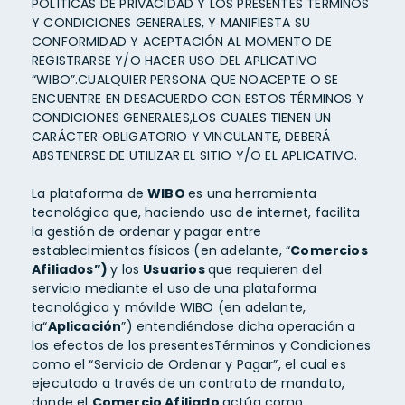
POLÍTICAS DE PRIVACIDAD Y LOS PRESENTES TÉRMINOS
Y CONDICIONES GENERALES, Y MANIFIESTA SU
CONFORMIDAD Y ACEPTACIÓN AL MOMENTO DE
REGISTRARSE Y/O HACER USO DEL APLICATIVO
“WIBO”.CUALQUIER PERSONA QUE NOACEPTE O SE
ENCUENTRE EN DESACUERDO CON ESTOS TÉRMINOS Y
CONDICIONES GENERALES,LOS CUALES TIENEN UN
CARÁCTER OBLIGATORIO Y VINCULANTE, DEBERÁ
ABSTENERSE DE UTILIZAR EL SITIO Y/O EL APLICATIVO.
La plataforma de
WIBO
es una herramienta
tecnológica que, haciendo uso de internet, facilita
la gestión de ordenar y pagar entre
establecimientos físicos (en adelante, “
Comercios
Afiliados”)
y los
Usuarios
que requieren del
servicio mediante el uso de una plataforma
tecnológica y móvilde WIBO (en adelante,
la“
Aplicación
”) entendiéndose dicha operación a
los efectos de los presentesTérminos y Condiciones
como el “Servicio de Ordenar y Pagar”, el cual es
ejecutado a través de un contrato de mandato,
donde el
Comercio Afiliado
actúa como