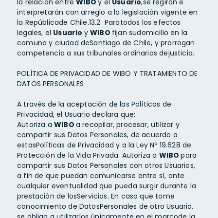
la relación entre
WIBO
y el
Usuario
,se regirán e
interpretarán con arreglo a la legislación vigente en
la Repúblicade Chile.13.2 Paratodos los efectos
legales, el
Usuario
y
WIBO
fijan sudomicilio en la
comuna y ciudad deSantiago de Chile, y prorrogan
competencia a sus tribunales ordinarios dejusticia.
POLÍTICA DE PRIVACIDAD DE WIBO Y TRATAMIENTO DE
DATOS PERSONALES
A través de la aceptación de las Políticas de
Privacidad, el Usuario declara que:
Autoriza a
WIBO
a recopilar, procesar, utilizar y
compartir sus Datos Personales, de acuerdo a
estasPolíticas de Privacidad y a la Ley Nº 19.628 de
Protección de la Vida Privada. Autoriza a
WIBO
para
compartir sus Datos Personales con otros Usuarios,
a fin de que puedan comunicarse entre sí, ante
cualquier eventualidad que pueda surgir durante la
prestación de losServicios. En caso que tome
conocimiento de DatosPersonales de otro Usuario,
se obliga a utilizarlos únicamente en el marcode la