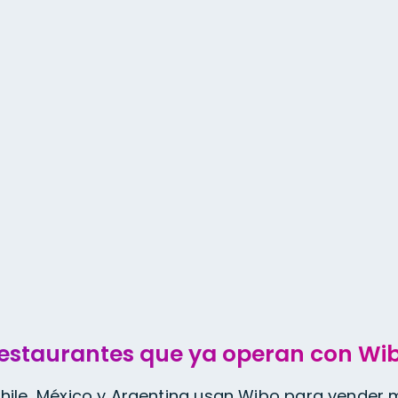
servicio
estaurantes que ya operan con Wi
hile, México y Argentina usan Wibo para vender má