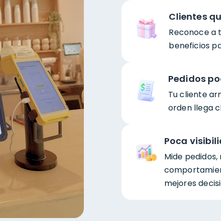
Clientes q
Reconoce a tu
beneficios pa
Pedidos po
Tu cliente a
orden llega c
Poca visibil
Mide pedidos, 
comportamien
mejores decisi