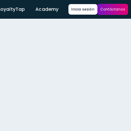
LoyaltyTap
Academy
Inicia sesión
Contáctanos