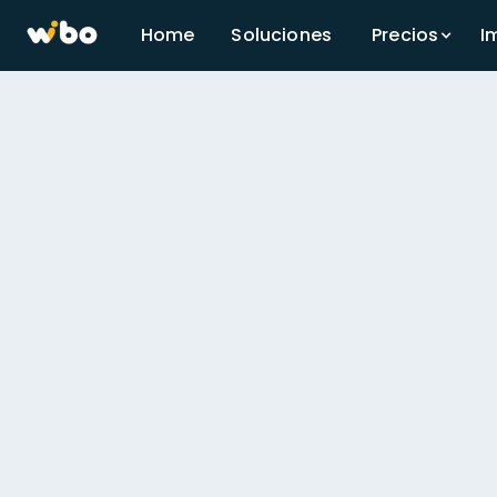
Home
Soluciones
Precios
I
El vendedor digital que 
ticket promedio