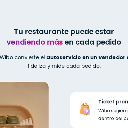
alizado en
ón completa
Tu restaurante puede estar
diseñados para
vendiendo más
en cada pedido
ías, bares y
perder el encanto
. Wibo convierte el
autoservicio
en un vendedor 
fideliza y mide cada pedido.
n
servicio ideal
,
ás eficiente
Ticket pr
Wibo sugier
dentro del p